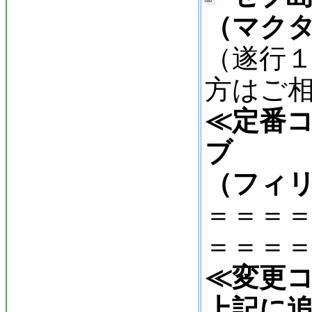
（マク
（遂行１
方はご
≪定番コ
ブ
（フィリ
＝＝＝
＝＝＝
≪変更
上記に追