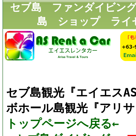
セブ島 ファンダイビン
島 ショップ ライ
セブ島観光『エイエスA
ボホール島観光『アリサ
トップページへ戻る←