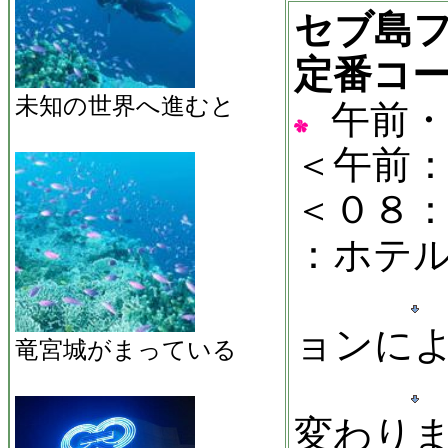
セブ島
定番コ
未知の世界へ進むと
午前
＜午前
＜０８
：ホテ
ョンに
竜宮城がまっている
変わり