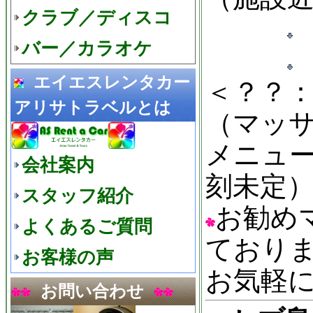
クラブ／ディスコ
バー／カラオケ
エイエスレンタカー
＜？？
アリサトラベルとは
（マッ
メニュ
会社案内
刻未定
スタッフ紹介
お勧め
よくあるご質問
ており
お客様の声
お気軽
お問い合わせ