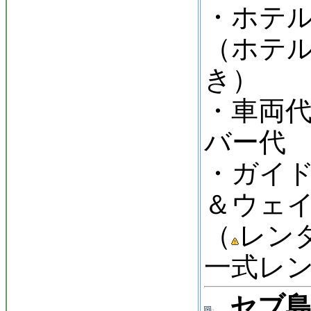
・ホテル
（ホテ
き）
・車両
バー代
・ガイ
＆ウェ
（
レン
一式レン
セブ