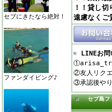
！！貸し切
セブにきたなら絶対！
遠慮なくご
LINEお
①arisa_t
②友人リク
ファンダイビング♪
③承認後や
セブ島ファ