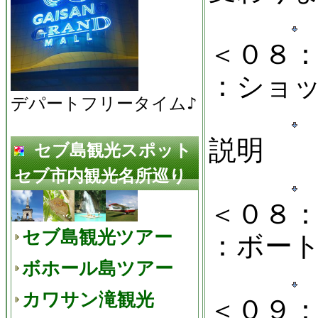
＜０８
：ショ
デパートフリータイム♪
説明
セブ島観光スポット
セブ市内観光名所巡り
＜０８
セブ島観光ツアー
：ボー
ボホール島ツアー
カワサン滝観光
＜０９