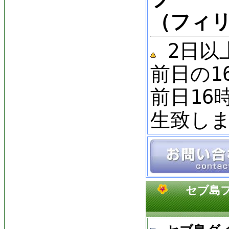
（フィリ
2日以
前日の1
前日16
生致し
セブ島フ