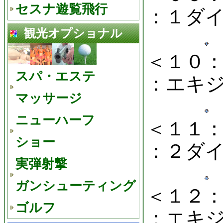
セスナ遊覧飛行
：１ダ
観光オプショナル
＜１０
スパ・エステ
：エキ
マッサージ
ニューハーフ
＜１１
ショー
：２ダ
実弾射撃
ガンシューティング
＜１２
ゴルフ
：エキ