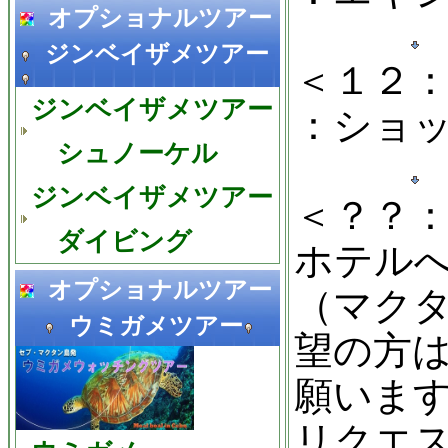
オプショナルツアー
ジンベイザメツアー
＜１２
ジンベイザメツアー
：ショ
シュノーケル
ジンベイザメツアー
＜？？
ダイビング
ホテル
オプショナルツアー
（マク
ウミガメツアー
望の方
願いま
リクエ