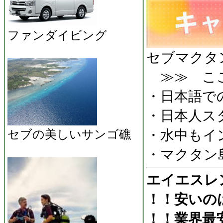
ファンダイビング
セブマクタ
≫≫ ここ
・日本語で
・日本人ス
・水中もイ
セブの美しいサンゴ礁
・マクタン
エイエスレ
！！安いの
！！業界最