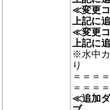
≪変更
上記に追
≪変更
上記に追
※水中
り
＝＝＝
＝＝＝
≪追加ダ
ブ