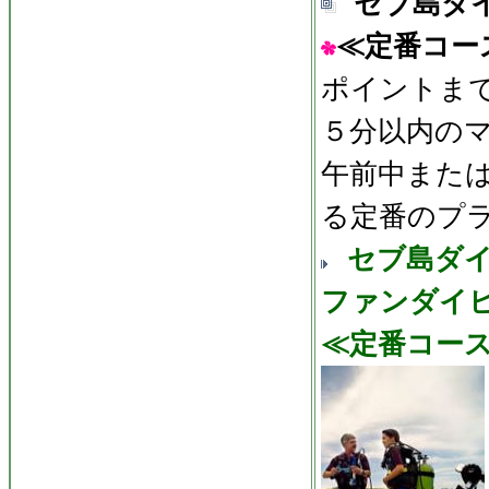
セブ島ダ
≪定番コー
ポイントま
５分以内の
午前中また
る定番のプ
セブ島ダ
ファンダイ
≪定番コー