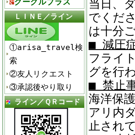
当日、
グーグルプラス
でくだ
ＬＩＮＥ／ライン
は十分
■ 減圧
①arisa_travel検
フライ
索
グを行
②友人リクエスト
■ 禁止
③承認後やり取り
海洋保
ライン／ＱＲコード
アリ内
止され