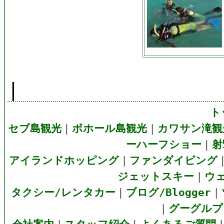
|
ト
セブ島観光
｜
ボホール島観光
｜
カワサン滝観
ーハーフショー
｜
射
アイランドホッピング
｜
ファンダイビング
ジェットスキー
｜
ウ
タクシー/レンタカー
｜
ブログ/Blogger
｜
｜
グーグルプラ