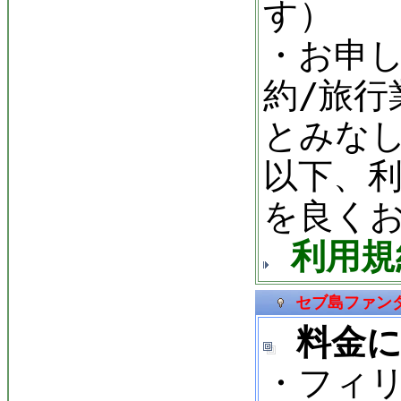
す）
・お申
約/旅行
とみな
以下、利
を良く
利用規
セブ島ファン
料金に
・フィリ