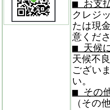
■ お支
クレジ
たは現
意くだ
■ 天候
天候不
ござい
い。
■ その
（その