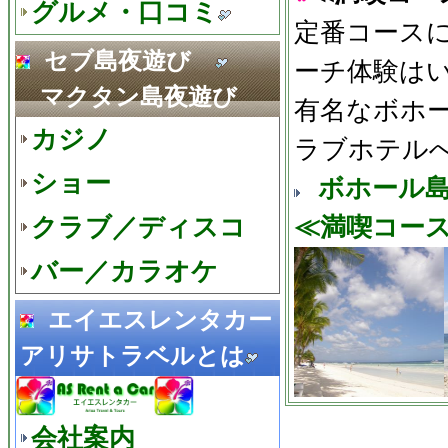
グルメ・口コミ
定番コース
セブ島夜遊び
ーチ体験は
マクタン島夜遊び
有名なボホ
カジノ
ラブホテルへ
ショー
ボホール
クラブ／ディスコ
≪満喫コー
バー／カラオケ
エイエスレンタカー
アリサトラベルとは
会社案内