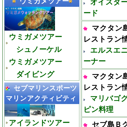
ウミガメツアー
オイスタ
ード
マクタン
ウミガメツアー
レストラン
シュノーケル
エルスエ
ーナー
ウミガメツアー
ダイビング
マクタン
レストラン
セブマリンスポーツ
マリバゴ
マリンアクティビティ
ピン料理
アイランドツアー
セブ島Ｂ