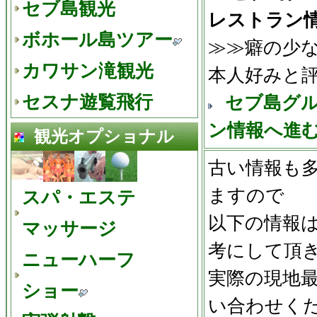
セブ島観光
レストラン
ボホール島ツアー
≫≫癖の少
カワサン滝観光
本人好みと
セスナ遊覧飛行
セブ島グ
ン情報へ進
観光オプショナル
古い情報も
ますので
スパ・エステ
以下の情報
マッサージ
考にして頂
ニューハーフ
実際の現地
ショー
い合わせく