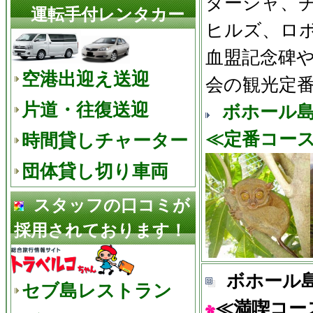
ターシャ、
運転手付レンタカー
ヒルズ、ロ
血盟記念碑
空港出迎え送迎
会の観光定番
片道・往復送迎
ボホール
≪定番コー
時間貸しチャーター
団体貸し切り車両
スタッフの口コミが
採用されております！
ボホール
セブ島レストラン
≪満喫コー