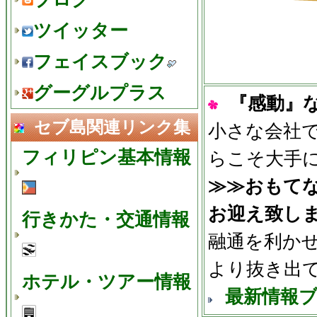
ツイッター
フェイスブック
グーグルプラス
『感動』
セブ島関連リンク集
小さな会社
フィリピン基本情報
らこそ大手
≫≫おもて
お迎え致し
行きかた・交通情報
融通を利か
より抜き出
ホテル・ツアー情報
最新情報