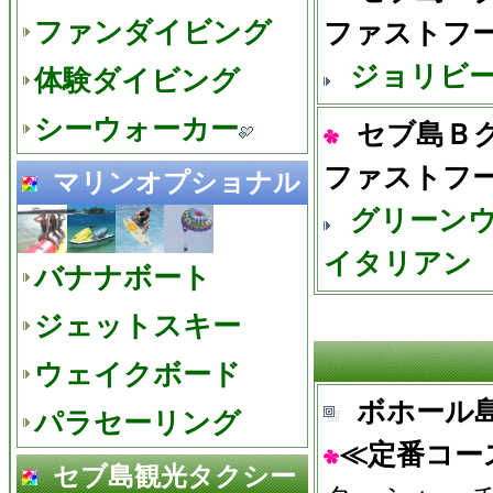
ファンダイビング
ファストフ
ジョリビ
体験ダイビング
シーウォーカー
セブ島Ｂ
ファストフ
マリンオプショナル
グリーン
イタリアン
バナナボート
ジェットスキー
ウェイクボード
ボホール
パラセーリング
≪定番コー
セブ島観光タクシー