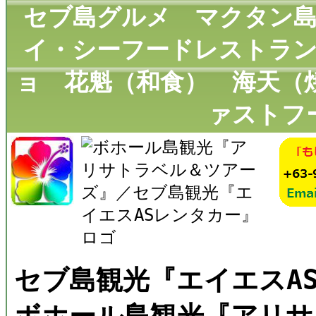
セブ島グルメ マクタン
イ・シーフードレストラ
ョ 花魁（和食） 海天（
ァストフ
セブ島観光『エイエスA
ボホール島観光『アリサ