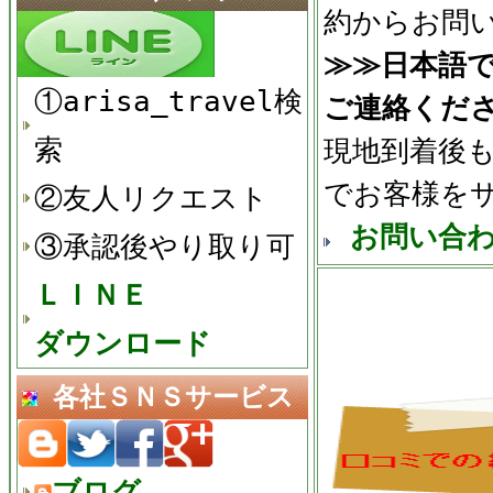
約からお問
≫≫日本語
①arisa_travel検
ご連絡くだ
索
現地到着後も
でお客様をサ
②友人リクエスト
お問い合
③承認後やり取り可
ＬＩＮＥ
ダウンロード
各社ＳＮＳサービス
ブログ