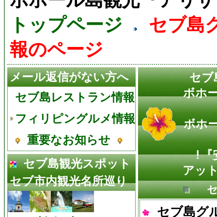
トップページ
セブ島
報のページ
メール返信がない方へ
セブ
ボホ
セブ島レストラン情報
フィリピングルメ情報
ボホ
重要なお知らせ
!『
セブ島観光スポット
アット
セブ市内観光名所巡り
セブ
セブ島グ